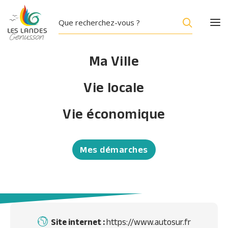
Ma Ville
Vie locale
ANNUAIRE
Vie économique
AUTOSUR
Activités de contrôle et analyses techniques
Mes démarches
Accueil
/
AUTOSUR
Site internet :
https://www.autosur.fr