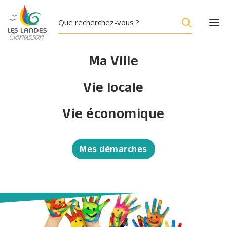
Ma Ville
Vie locale
Modes de Garde (0 à 3 ans)
Vie économique
Accueil
/
Vie Locale
/
Famille
/
Modes de Garde (0
à 3 ans)
Mes démarches