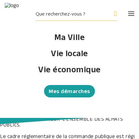
Ma Ville
Vie locale
Marchés publics
Vie économique
Accueil
/
Ma Ville
/
Vie Municipale
/
Marchés
publics
Mes démarches
Marchés publics
CETTE PROCÉDURE RÉGIT L’ENSEMBLE DES ACHATS
PUBLICS.
Le cadre réglementaire de la commande publique est régi