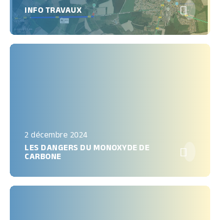

INFO TRAVAUX
2 décembre 2024
LES DANGERS DU MONOXYDE DE

CARBONE