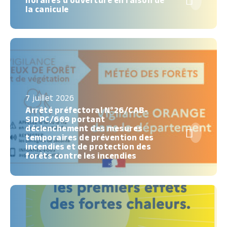

horaires d’ouverture en raison de
la canicule
7 juillet 2026
Arrêté préfectoral N°26/CAB-
SIDPC/669 portant
déclenchement des mesures

temporaires de prévention des
incendies et de protection des
forêts contre les incendies