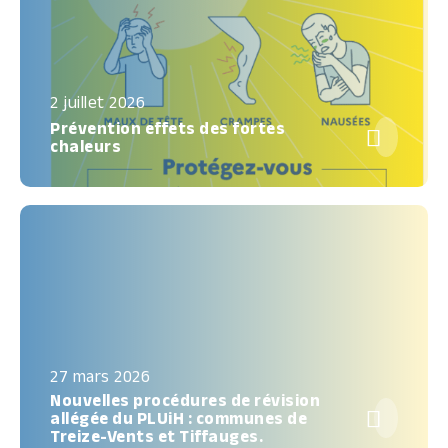
2 juillet 2026
Prévention effets des fortes

chaleurs
27 mars 2026
Nouvelles procédures de révision

allégée du PLUiH : communes de
Treize-Vents et Tiffauges.