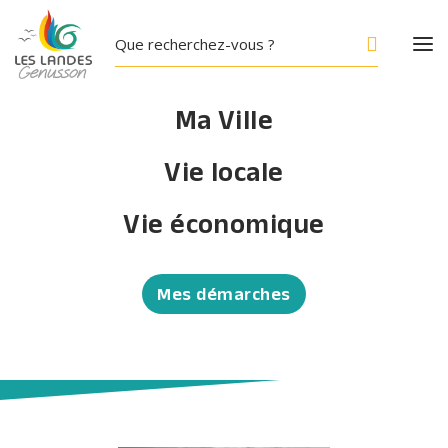
Ma Ville
Vie locale
Subvention FEADER
Vie économique
LEADER pour l'extension
de la Maison de Santé
Mes démarches
18 OCTOBRE 2024
Accueil
/
Subvention FEADER LEADER pour
l’extension de la Maison de Santé