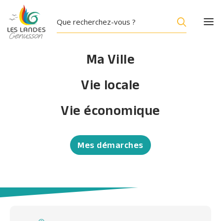
Ma Ville
Vie locale
ANNUAIRE
Vie économique
LIMOUSIN Fabrice
Location et exploitation de biens immobiliers
Mes démarches
propres ou loués
Accueil
/
LIMOUSIN Fabrice