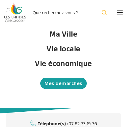
Ma Ville
Vie locale
ANNUAIRE
Vie économique
RETAILLEAU Tiphaine
Ostéopathe
Mes démarches
Accueil
/
RETAILLEAU Tiphaine
Téléphone(s) :
07 82 73 19 76