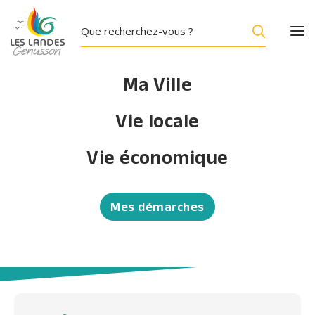
Ma Ville
Vie locale
ANNUAIRE
Vie économique
APPL
Association pour la protection du patrimoine et
Mes démarches
de la mémoire landaise
Accueil
/
APPL