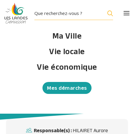
Ma Ville
Vie locale
ANNUAIRE
Vie économique
Fit Land
Zumba et pilate
Mes démarches
Accueil
/
Fit Land
Responsable(s) :
HILAIRET Aurore