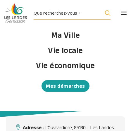
Ma Ville
Vie locale
ANNUAIRE
Vie économique
GAEC L'HARMONIE
Élevage de vaches laitières
Mes démarches
Accueil
/
GAEC L’HARMONIE
Adresse :
L'Ouvrardiere, 85130 - Les Landes-