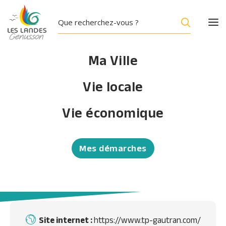
Ma Ville
Vie locale
ANNUAIRE
Vie économique
GAUTRAN Adrien
Travaux de préparation des sites
Mes démarches
Accueil
/
GAUTRAN Adrien
Site internet :
https://www.tp-gautran.com/