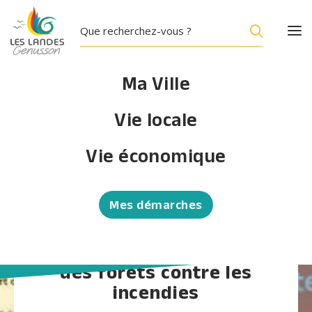
Ma Ville
Vie locale
Arrêté préfectoral
Vie économique
N°26/CAB-SIDPC/669
portant déclenchement
Mes démarches
des mesures temporaires
de prévention des
incendies et de protection
des forêts contre les
incendies