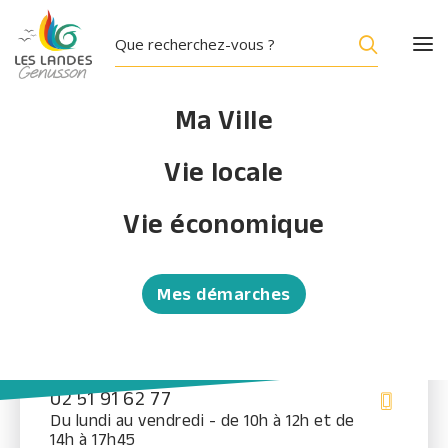
Ma Ville
Vie locale
Mairie des Landes-
Vie économique
Genusson
15, rue d’Anjou – 85130 LES LANDES-
Mes démarches
GENUSSON
Ouverture au public
– Du lundi au vendredi
– de 10h à 12h
02 51 91 62 77
Du lundi au vendredi - de 10h à 12h et de
14h à 17h45