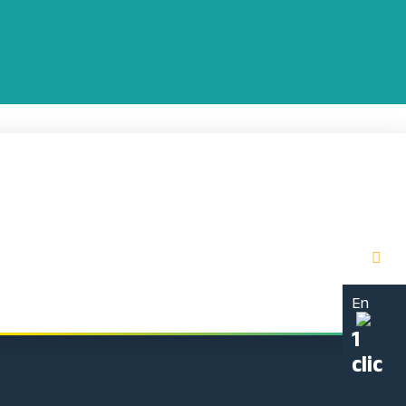
En
1
clic